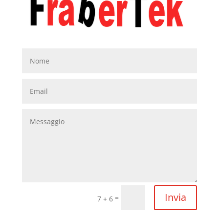
Invia
=
7 + 6